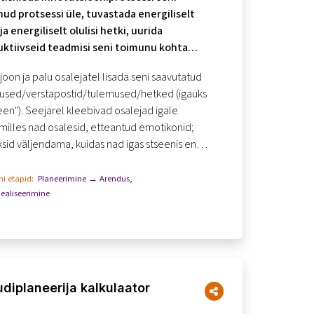
ud protsessi üle, tuvastada energiliselt
ja energiliselt olulisi hetki, uurida
ktiivseid teadmisi seni toimunu kohta ja
almistuda järgmisteks etappideks.
joon ja palu osalejatel lisada seni saavutatud
used/verstapostid/tulemused/hetked (igaüks
seen"). Seejärel kleebivad osalejad igale
 milles nad osalesid, etteantud emotikonid;
id väljendama, kuidas nad igas stseenis end
puks on iga stseeni ...
i etapid:
Planeerimine → Arendus
,
ealiseerimine
diplaneerija kalkulaator