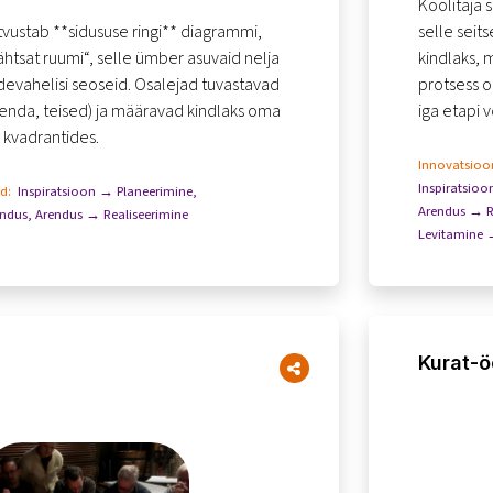
Koolitaja 
ed ei tee omavahel head koostööd.
vustab **sidususe ringi** diagrammi,
selle seit
ähtsat ruumi“, selle ümber asuvaid nelja
kindlaks, m
devahelisi seoseid. Osalejad tuvastavad
protsess o
eenda, teised) ja määravad kindlaks oma
iga etapi 
kvadrantides.
protsessi 
Innovatsioon
Inspiratsioo
id:
Inspiratsioon → Planeerimine
,
Arendus → R
endus
,
Arendus → Realiseerimine
Levitamine
Kurat-ö