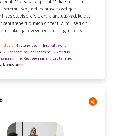
selgitab **algatuste spiraali** diagrammi ja
set sammu. Seejärel määravad osalejad
illises etapis projekt on, ja analüüsivad, kuidas
n seni arenenud: mida on tehtud, millised on
võtmeisikud ja tegevused seni ning mis on vaja
edasiarendamis...
i etapid:
Esialgne idee → Inspiratsioon
,
n → Planeerimine
,
Planeerimine → Arendus
,
ealiseerimine
,
Realiseerimine → Levitamine
,
 → Manustamine
ö