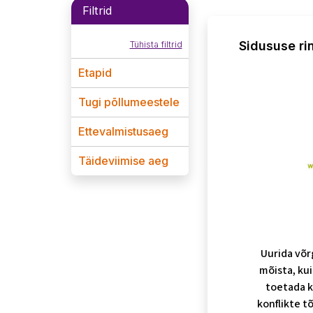
Filtrid
Sidususe ri
Tühista filtrid
Etapid
Tugi põllumeestele
Ettevalmistusaeg
Täideviimise aeg
Uurida võr
mõista, kui
toetada k
konflikte tõ