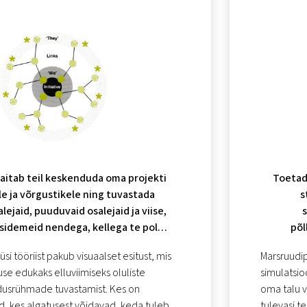
 aitab teil keskenduda oma projekti
Toetad
e ja võrgustikele ning tuvastada
s
lejaid, puuduvaid osalejaid ja viise,
s
 sidemeid nendega, kellega te pole
põl
veel ühendust võtnud.
si tööriist pakub visuaalset esitust, mis
Marsruudip
se edukaks elluviimiseks oluliste
simulatsio
dusrühmade tuvastamist. Kes on
oma talu v
d, kes algatusest võidavad, keda tuleb
tulevasi te