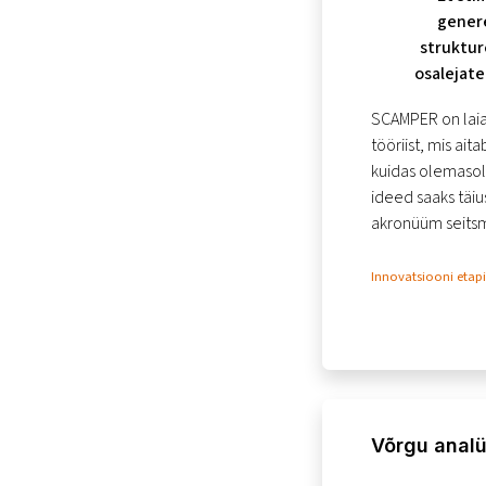
genere
struktur
osalejat
üm
SCAMPER on laia
tööriist, mis ait
kuidas olemasole
ideed saaks täi
akronüüm seitsm
Innovatsiooni etap
Võrgu anal