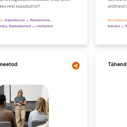
 kes veel kaasatud on?
andmeid s
mitut stse
id:
Inspiratsioon → Planeerimine
,
Innovatsioon
endus
,
Realiseerimine → Levitamine
Arendus → R
meetod
Tähend