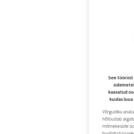
See tööriist
sidemetel
kaasatud osa
kuidas luua
Võrgustiku analüü
hõlbustab algatu
mitmekesiste si
huvitatud poole