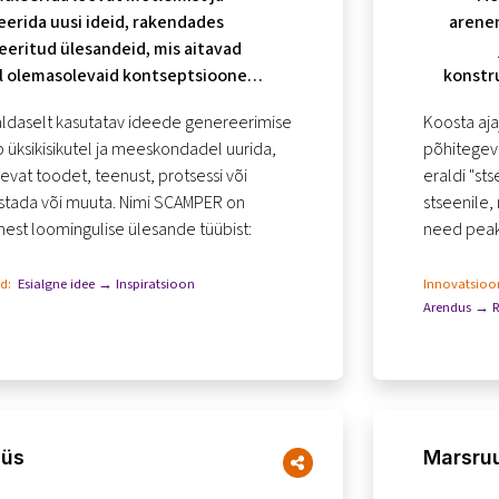
erida uusi ideid, rakendades
arenen
eeritud ülesandeid, mis aitavad
el olemasolevaid kontseptsioone
konstru
ber mõelda ja täiustada.
v
ldaselt kasutatav ideede genereerimise
Koosta aja
ab üksikisikutel ja meeskondadel uurida,
põhitegev
vat toodet, teenust, protsessi või
eraldi "st
ustada või muuta. Nimi SCAMPER on
stseenile,
est loomingulise ülesande tüübist:
need peaks
tundsid. Lõ
id:
Esialgne idee → Inspiratsioon
Innovatsioon
Arendus → R
üüs
Marsruu