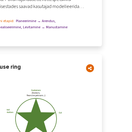
isestades saavad kasutajad modelleerida
naariumi – näiteks muutusi tootmi...
i etapid:
Planeerimine → Arendus
,
ealiseerimine
,
Levitamine → Manustamine
use ring