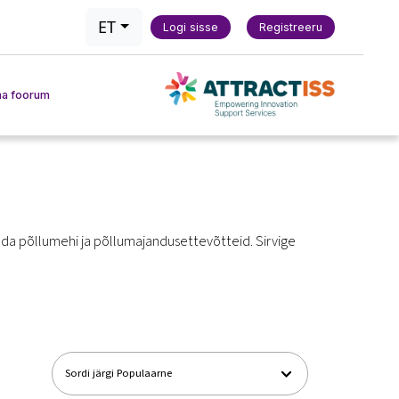
ET
Logi sisse
Registreeru
a foorum
ikas
tada põllumehi ja põllumajandusettevõtteid.
Sirvige
i tööriist
marking Tool
tad ja meetodid
Sordi järgi
Populaarne