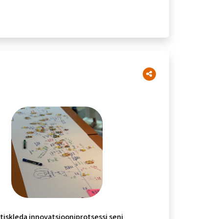
tiskleda innovatsiooniprotsessi seni