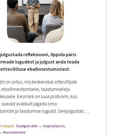
 julgustada refleksiooni, õppida päris
firmade lugudest ja julgust anda teada
ettevõtluse ebaõnnestumistest.
ht on üritus, mis keskendub ettevõtjate
, ebaõnnestumisele, taastumiseleja
kkusele. Eesmärk on luua platvorm, kus
 saavad avalikult jagada oma
miste ja taastumise lugusid. Seejulgustab
elusid äriliste tagasilöökide ja
mistest õppi...
i etapid:
Esialgne idee → Inspiratsioon
,
 → Manustamine