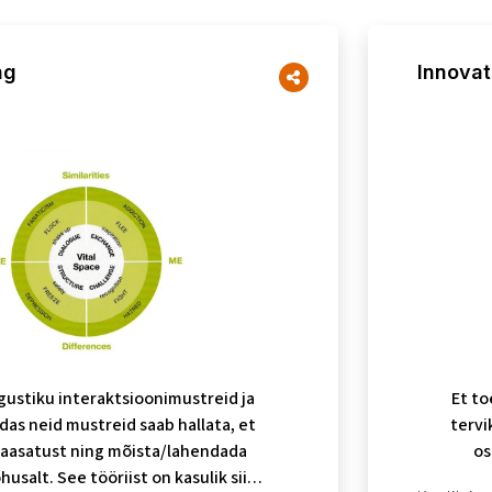
ng
Innovat
gustiku interaktsioonimustreid ja
Et to
das neid mustreid saab hallata, et
tervi
aasatust ning mõista/lahendada
os
husalt. See tööriist on kasulik siis,