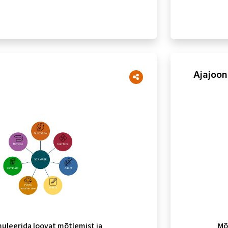
Ajajoon
muleerida loovat mõtlemist ja
Mõ