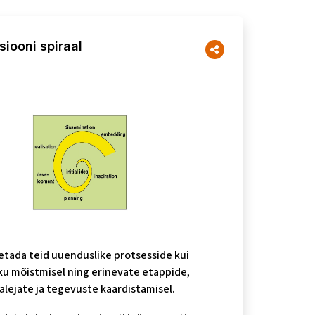
siooni spiraal
etada teid uuenduslike protsesside kui
ku mõistmisel ning erinevate etappide,
alejate ja tegevuste kaardistamisel.