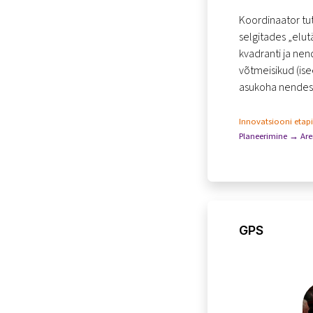
kui inimes
Koordinaator tut
selgitades „elut
kvadranti ja nen
võtmeisikud (is
asukoha nendes 
Innovatsiooni etap
Planeerimine → Ar
GPS