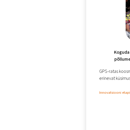
Koguda l
põllume
GPS-ratas koosne
erinevat küsimus
Innovatsiooni etap