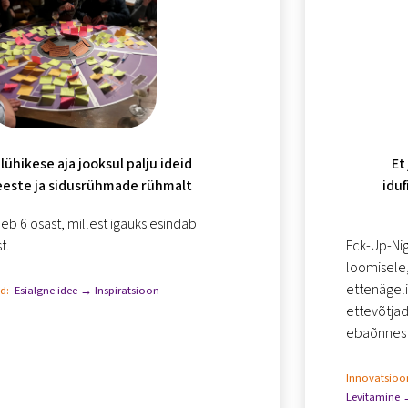
ühikese aja jooksul palju ideid
Et
este ja sidusrühmade rühmalt
idu
b 6 osast, millest igaüks esindab
t.
Fck-Up-Nig
loomisele
ettenägeli
id:
Esialgne idee → Inspiratsioon
ettevõtjad
ebaõnnestu
ausaid arut
ebaõnnestu
Innovatsioon
Levitamine