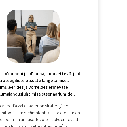
a põllumehi ja põllumajandusettevõtjaid
trateegiliste otsuste langetamisel,
imuleerides ja võrreldes erinevate
lumajandusjuhtimise stsenaariumide
majanduslikku mõju.
laneerija kalkulaator on strateegiline
onitööriist, mis võimaldab kasutajatel uurida
õi põllumajandusettevõtte jaoks erinevaid
id. Põllumajandusettevõttespetsiifilisi