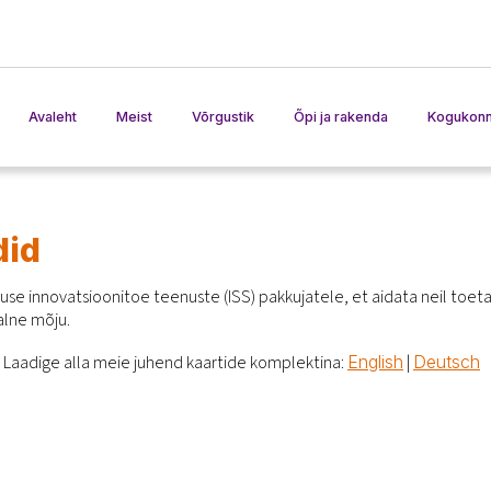
Avaleht
Meist
Võrgustik
Õpi ja rakenda
Kogukonn
AKIS võrgustik
Koolitusmaterjalid
Liikmesriigid tegutsemas
Tavad
AKIS prakt
did
Sündmused
use innovatsioonitoe teenuste (ISS) pakkujatele, et aidata neil toe
Tööriistad
AKISinteract
alne mõju.
AKIS mängus
AKIS Bench
Laadige alla meie juhend kaartide komplektina:
|
English
Deutsch
Sõnastik
ISS tööriis