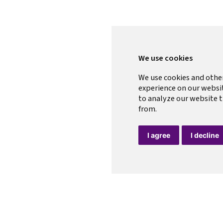
We use cookies
We use cookies and othe
experience on our websi
to analyze our website t
from.
I agree
I decline