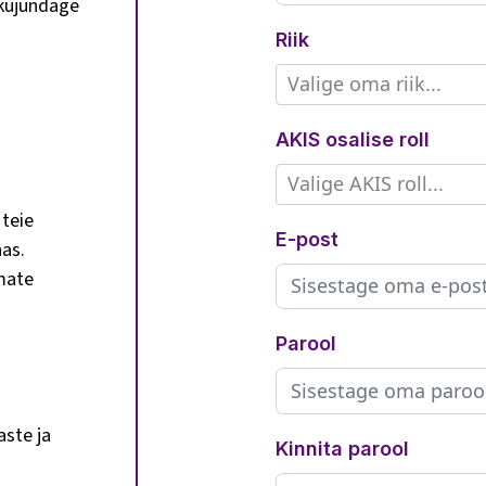
 kujundage
Riik
Valige oma riik...
AKIS osalise roll
Valige AKIS roll...
teie
E-post
as.
imate
Parool
aste ja
Kinnita parool