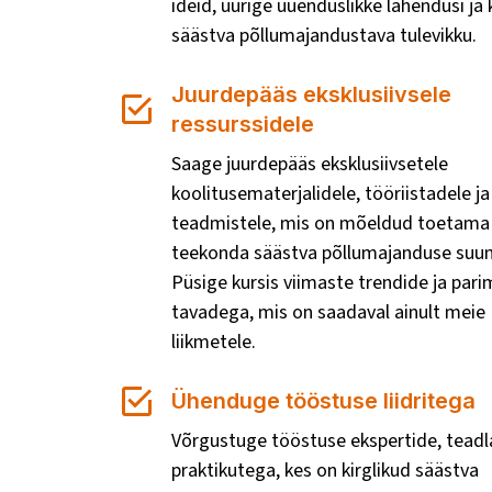
ideid, uurige uuenduslikke lahendusi ja
säästva põllumajandustava tulevikku.
Juurdepääs eksklusiivsele
ressurssidele
Saage juurdepääs eksklusiivsetele
koolitusematerjalidele, tööriistadele ja
teadmistele, mis on mõeldud toetama 
teekonda säästva põllumajanduse suun
Püsige kursis viimaste trendide ja par
tavadega, mis on saadaval ainult meie
liikmetele.
Ühenduge tööstuse liidritega
Võrgustuge tööstuse ekspertide, teadl
praktikutega, kes on kirglikud säästva