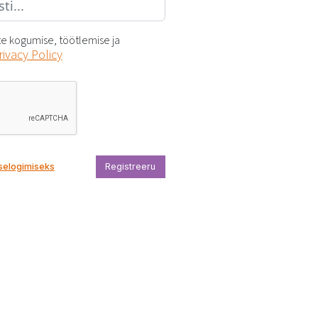
e kogumise, töötlemise ja
rivacy Policy
Registreeru
sselogimiseks