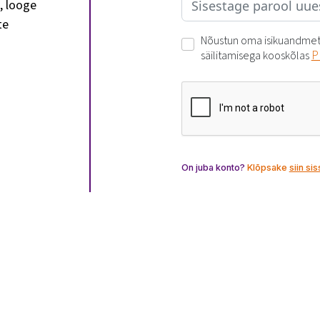
, looge
te
Nõustun oma isikuandmet
P
säilitamisega kooskõlas
On juba konto?
Klõpsake
siin si