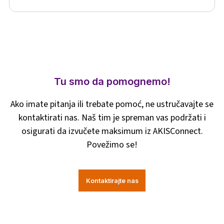
Kontaktirajte nas da podijelite svoje iskustvo
o implementaciji AKIS-a i možemo vam pomoći
da ga podijelite s našom mrežom.
Tu smo da pomognemo!
Ako imate pitanja ili trebate pomoć, ne ustručavajte se
kontaktirati nas. Naš tim je spreman vas podržati i
osigurati da izvučete maksimum iz AKISConnect.
Povežimo se!
Kontaktirajte nas