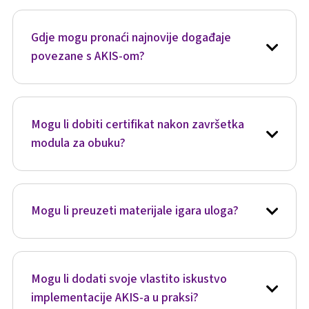
raspravama u forumu ili sudjelujte u
nadolazećim događajima i webinarima.
Gdje mogu pronaći najnovije događaje
povezane s AKIS-om?
Odjeljak "Događaji" omogućuje vam da
saznate o budućim događajima i registrirate se
za njih, kao i da pristupite materijalima iz
Mogu li dobiti certifikat nakon završetka
prošlih događaja.
modula za obuku?
AKIS moduli za obuku su laki za dovršavanje i
omogućavaju vam da dobijete certifikat nakon
završetka relevantnog kviza.
Mogu li preuzeti materijale igara uloga?
Da, materijali igara mogu se preuzeti i prevesti
tako da možete igrati u svojoj vlastitoj mreži i
kontekstu.
Mogu li dodati svoje vlastito iskustvo
implementacije AKIS-a u praksi?