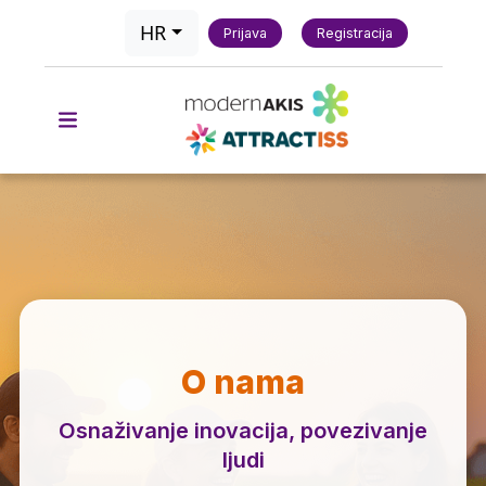
HR
Prijava
Registracija
O nama
Osnaživanje inovacija, povezivanje
ljudi