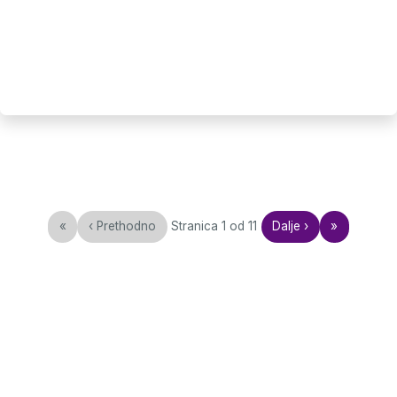
«
‹
Prethodno
Stranica
1
od
11
Dalje
›
»