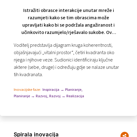
Istražiti obrasce interakcije unutar mreže i
razumjeti kako se tim obrascima može
upravljati kako bi se podržala angažiranost i
učinkovito razumjelo/rješavalo sukobe. Ovaj
je alat koristan kada ljudi ne surađuju dobro
Voditelj predstavlja dijagram kruga koherentnosti,
jedni s drugima.
objašnjavajući „vitalni prostor“, četiri kvadranta oko
njega i njihove veze. Sudionici identificiraju ključne
aktere (sebe, druge) i određuju gdje se nalaze unutar
tih kvadranata.
Inovacijske faze:
Inspiracija → Planiranje
,
Planiranje → Razvoj
,
Razvoj → Realizacija
Spirala inovacija