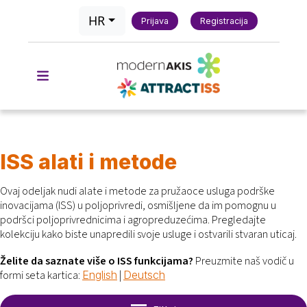
HR
Prijava
Registracija
ISS alati i metode
Ovaj odeljak nudi alate i metode za pružaoce usluga podrške
inovacijama (ISS) u poljoprivredi, osmišljene da im pomognu u
podršci poljoprivrednicima i agropreduzećima.
Pregledajte
kolekciju kako biste unapredili svoje usluge i ostvarili stvaran uticaj.
Želite da saznate više o ISS funkcijama?
Preuzmite naš vodič u
formi seta kartica:
|
English
Deutsch