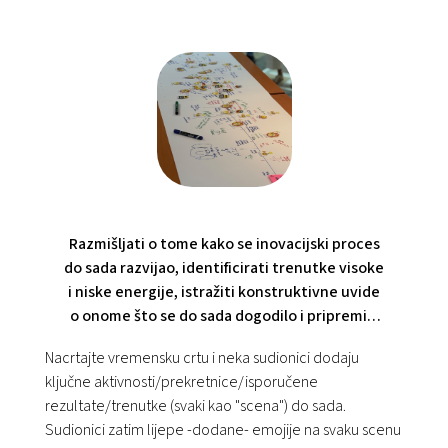
Razmišljati o tome kako se inovacijski proces
do sada razvijao, identificirati trenutke visoke
i niske energije, istražiti konstruktivne uvide
o onome što se do sada dogodilo i pripremiti
se za sljedeće faze.
Nacrtajte vremensku crtu i neka sudionici dodaju
ključne aktivnosti/prekretnice/isporučene
rezultate/trenutke (svaki kao "scena") do sada.
Sudionici zatim lijepe -dodane- emojije na svaku scenu