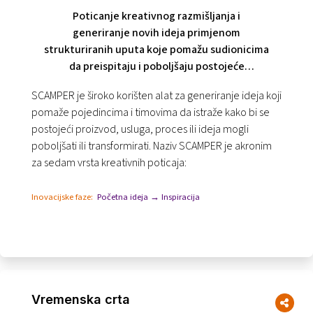
Poticanje kreativnog razmišljanja i
generiranje novih ideja primjenom
strukturiranih uputa koje pomažu sudionicima
da preispitaju i poboljšaju postojeće
koncepte.
SCAMPER je široko korišten alat za generiranje ideja koji
pomaže pojedincima i timovima da istraže kako bi se
postojeći proizvod, usluga, proces ili ideja mogli
poboljšati ili transformirati. Naziv SCAMPER je akronim
za sedam vrsta kreativnih poticaja:
Inovacijske faze:
Početna ideja → Inspiracija
Vremenska crta