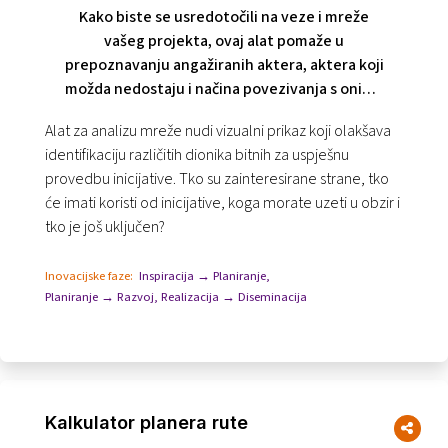
Kako biste se usredotočili na veze i mreže
vašeg projekta, ovaj alat pomaže u
prepoznavanju angažiranih aktera, aktera koji
možda nedostaju i načina povezivanja s onima
koje još niste kontaktirali.
Alat za analizu mreže nudi vizualni prikaz koji olakšava
identifikaciju različitih dionika bitnih za uspješnu
provedbu inicijative. Tko su zainteresirane strane, tko
će imati koristi od inicijative, koga morate uzeti u obzir i
tko je još uključen?
Inovacijske faze:
Inspiracija → Planiranje
,
Planiranje → Razvoj
,
Realizacija → Diseminacija
Kalkulator planera rute