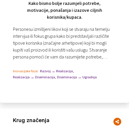
Kako bismo bolje razumjeli potrebe,
motivacije, ponašanja i izazove ciljnih
korisnika/kupaca.
Personesu izmišljeni likovi koji se stvaraju na temelju
intervjua ili fokus grupa kako bi predstavljali različite
tipove korisnika (značajne arhetipove) koji bi mogli
kupiti vaš proizvod ili koristiti vašu uslugu. Stvaranje
persona pomoći će vam da razumijete potrebe,
iskustva i ponašanja vaših kori...
Inovacijske faze:
Razvoj → Realizacija
,
Realizacija → Diseminacija
,
Diseminacija → Ugradnja
Krug značenja