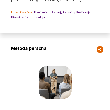
poljoprivredno gospodarstvo, korisnici mogu
modelirati više scenarija - kao što su promjene u
opsegu pr...
Inovacijske faze:
Planiranje → Razvoj
,
Razvoj → Realizacija
,
Diseminacija → Ugradnja
Metoda persona