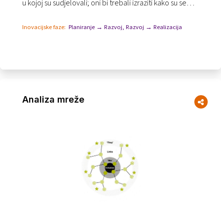
u kojoj su sudjelovali; oni bi trebali izraziti kako su se
osjećali u svakoj od njih. Do kraja će biti "sk...
Inovacijske faze:
Planiranje → Razvoj
,
Razvoj → Realizacija
Analiza mreže