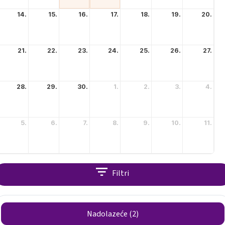
14.
15.
16.
17.
18.
19.
20.
21.
22.
23.
24.
25.
26.
27.
28.
29.
30.
1.
2.
3.
4.
5.
6.
7.
8.
9.
10.
11.
Filtri
Nadolazeće
(
2
)